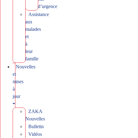
d’urgence
Assistance
aux
malades
et
à
leur
famille
Nouvelles
et
mises
à
jour
ZAKA
Nouvelles
Bulletin
Vidéos