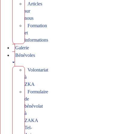
Articles
sur
nous
Formation
et
informations
Galerie
Bénévoles
Volontariat
à
ZKA
Formulaire
de
bénévolat
à
ZAKA
Tel-