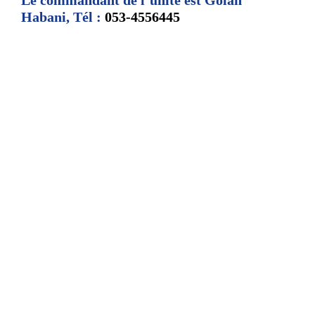
Le commandant de l’unité est Golan
Habani, Tél :
053-4556445