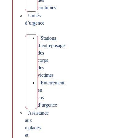
des
coutumes
Unités
d’urgence
Stations
d’entreposage
des
corps
des
victimes
Enterrement
en
cas
d’urgence
Assistance
aux
malades
et