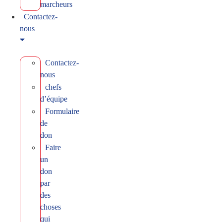
marcheurs
Contactez-
nous
Contactez-
nous
chefs
d’équipe
Formulaire
de
don
Faire
un
don
par
des
choses
qui