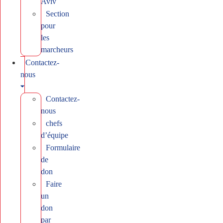
Aviv
Section
pour
les
marcheurs
Contactez-
nous
Contactez-
nous
chefs
d’équipe
Formulaire
de
don
Faire
un
don
par