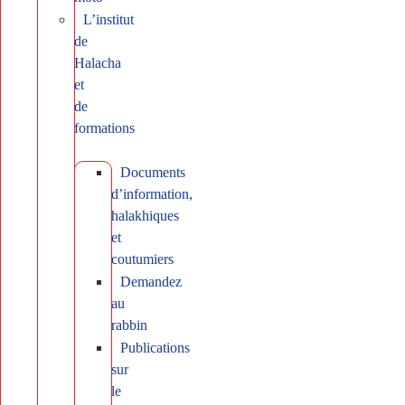
L’institut
de
Halacha
et
de
formations
Documents
d’information,
halakhiques
et
coutumiers
Demandez
au
rabbin
Publications
sur
le