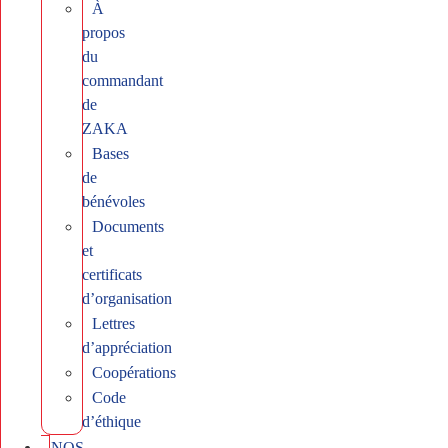
À
propos
du
commandant
de
ZAKA
Bases
de
bénévoles
Documents
et
certificats
d’organisation
Lettres
d’appréciation
Coopérations
Code
d’éthique
NOS