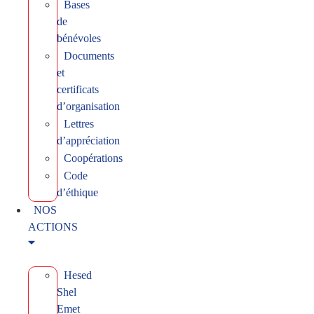
Bases
de
bénévoles
Documents
et
certificats
d’organisation
Lettres
d’appréciation
Coopérations
Code
d’éthique
NOS
ACTIONS
Hesed
Shel
Emet