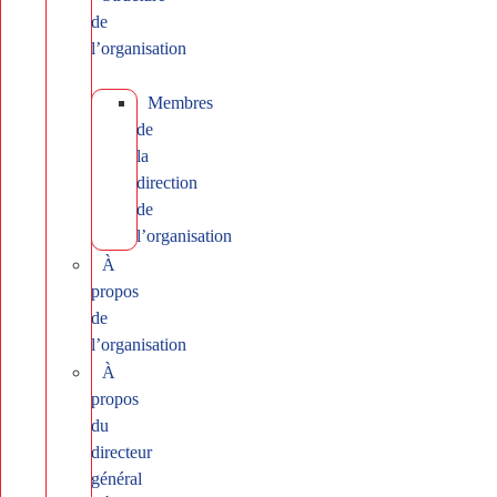
de
l’organisation
Membres
de
la
direction
de
l’organisation
À
propos
de
l’organisation
À
propos
du
directeur
général