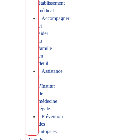
établissement
médical
Accompagner
et
aider
la
famille
en
deuil
Assistance
à
l’Institut
de
médecine
légale
Prévention
des
autopsies
Gemilut