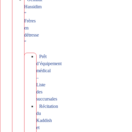
Hassidim
”
Frères
en
détresse
“
Prêt
d’équipement
médical
–
Liste
des
succursales
Récitation
du
Kaddish
et