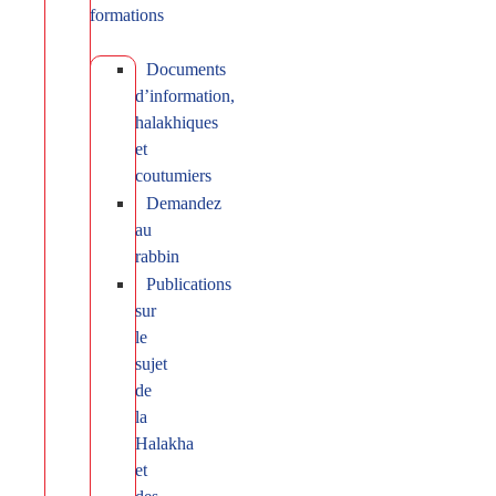
formations
Documents
d’information,
halakhiques
et
coutumiers
Demandez
au
rabbin
Publications
sur
le
sujet
de
la
Halakha
et