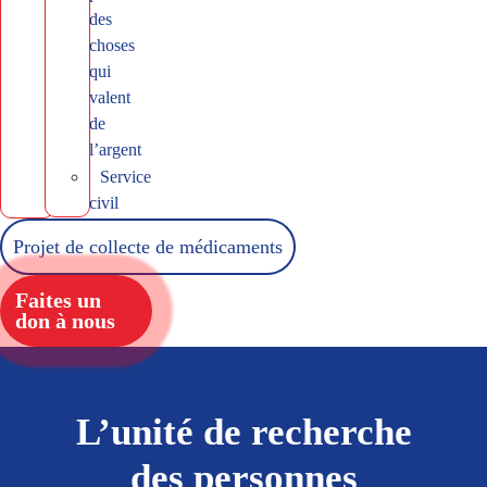
des
choses
qui
valent
de
l’argent
Service
civil
Projet de collecte de médicaments
Faites un
don à nous
L’unité de recherche
des personnes