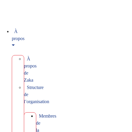
À
propos
À
propos
de
Zaka
Structure
de
l’organisation
Membres
de
la