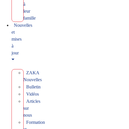
à
leur
famille
Nouvelles
et
mises
à
jour
ZAKA
Nouvelles
Bulletin
Vidéos
Articles
sur
nous
Formation