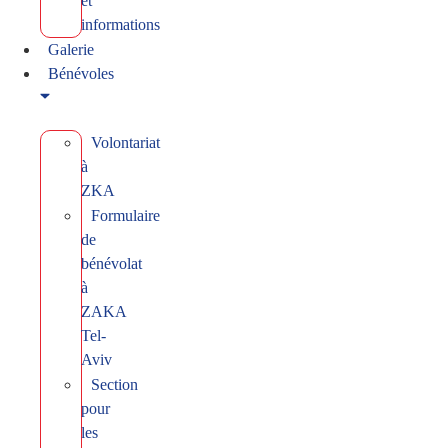
et
informations
Galerie
Bénévoles
Volontariat
à
ZKA
Formulaire
de
bénévolat
à
ZAKA
Tel-
Aviv
Section
pour
les