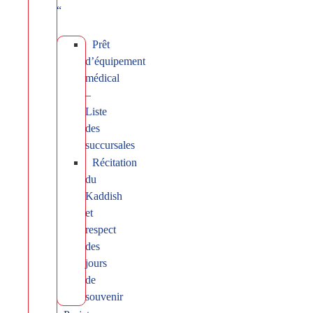
“
Prêt
d’équipement
médical
–
Liste
des
succursales
Récitation
du
Kaddish
et
respect
des
jours
de
souvenir