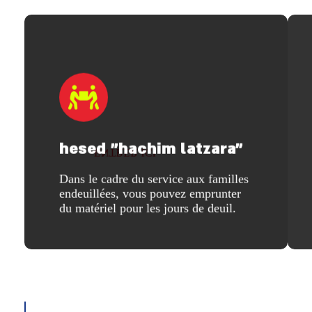
hesed "hachim latzara"
ENTRER ICI
Dans le cadre du service aux familles
succursales et services
endeuillées, vous pouvez emprunter
à la liste des
du matériel pour les jours de deuil.