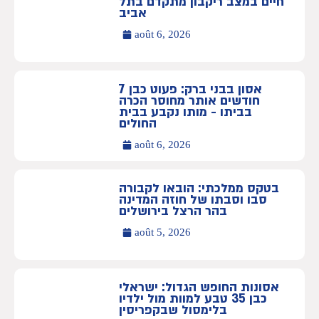
חיים במצב ריקבון מתקדם בתל
אביב
août 6, 2026
אסון בבני ברק: פעוט כבן 7
חודשים אותר מחוסר הכרה
בביתו - מותו נקבע בבית
החולים
août 6, 2026
בטקס ממלכתי: הובאו לקבורה
סבו וסבתו של חוזה המדינה
בהר הרצל בירושלים
août 5, 2026
אסונות החופש הגדול: ישראלי
כבן 35 טבע למוות מול ילדיו
בלימסול שבקפריסין