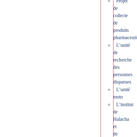
Projet
de
collecte
de
produits
pharmaceuti
L’unité
de
recherche
des
personnes
disparues
L’unité
moto
L’institut
de
Halacha
et
de