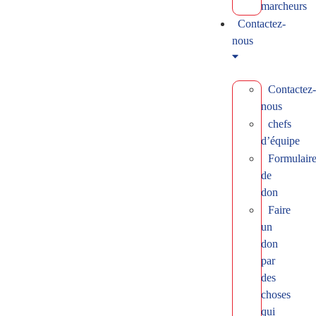
marcheurs
Contactez-
nous
Contactez-
nous
chefs
d’équipe
Formulair
de
don
Faire
un
don
par
des
choses
qui