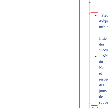
“
Prêt
d’équ
médic
–
Liste
des
succu
Réci
du
Kadd
et
respe
des
jours
de
souve