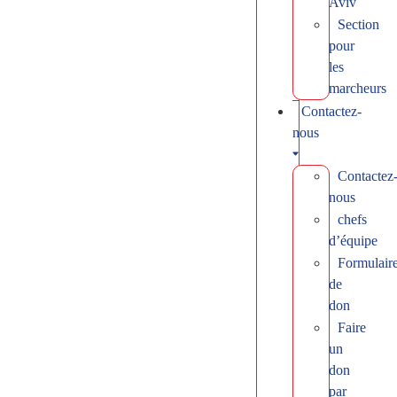
Aviv
Section
pour
les
marcheurs
Contactez-
nous
Contactez
nous
chefs
d’équipe
Formulair
de
don
Faire
un
don
par