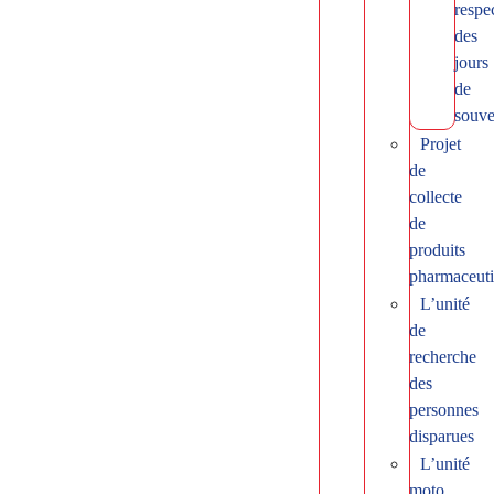
respe
des
jours
de
souve
Projet
de
collecte
de
produits
pharmaceut
L’unité
de
recherche
des
personnes
disparues
L’unité
moto