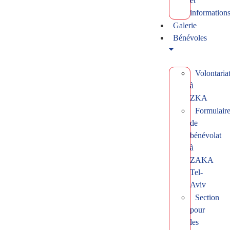
et
information
Galerie
Bénévoles
Volontaria
à
ZKA
Formulair
de
bénévolat
à
ZAKA
Tel-
Aviv
Section
pour
les