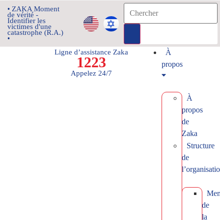
• ZAKA Moment
de vérité -
Identifier les
victimes d'une
catastrophe (R.A.)
•
Ligne d’assistance Zaka
À
1223
propos
Appelez 24/7
À
propos
de
Zaka
Structure
de
l’organisati
Mem
de
la