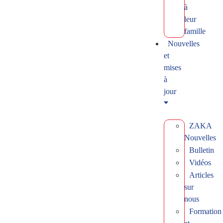
à
leur
famille
Nouvelles
et
mises
à
jour
ZAKA
Nouvelles
Bulletin
Vidéos
Articles
sur
nous
Formation