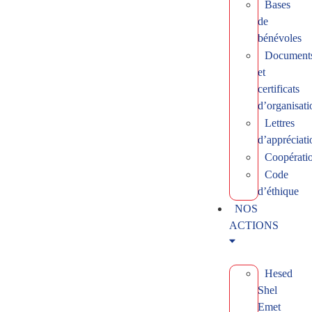
Bases
de
bénévoles
Document
et
certificats
d’organisati
Lettres
d’appréciati
Coopérati
Code
d’éthique
NOS
ACTIONS
Hesed
Shel
Emet