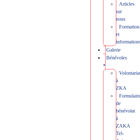
Articles
sur
nous
Formation
et
information
Galerie
Bénévoles
Volontaria
à
ZKA
Formulair
de
bénévolat
à
ZAKA
Tel-