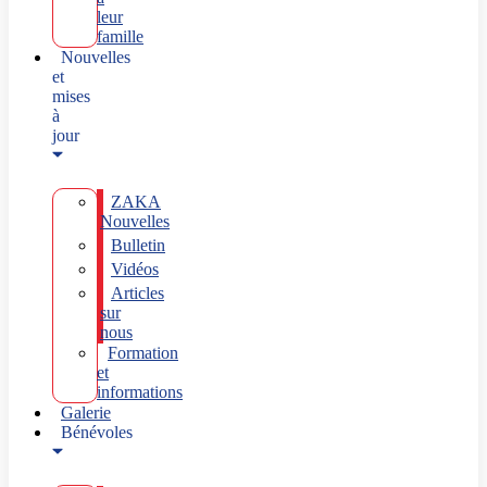
leur
famille
Nouvelles
et
mises
à
jour
ZAKA
Nouvelles
Bulletin
Vidéos
Articles
sur
nous
Formation
et
informations
Galerie
Bénévoles