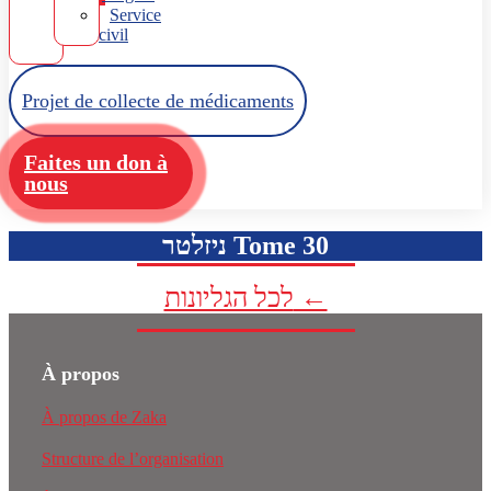
Service
civil
Projet de collecte de médicaments
Faites un don à
nous
ניזלטר Tome 30
לכל הגליונות ←
À propos
À propos de Zaka
Structure de l’organisation