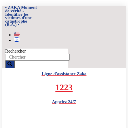
Aller
• ZAKA Moment
au
de vérité -
Identifier les
contenu
victimes d'une
catastrophe
(R.A.) •
Rechercher
Ligne d’assistance Zaka
1223
Appelez 24/7