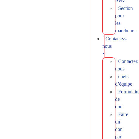
Aviv
Section
pour
les
marcheurs
Contactez-
nous
Contactez
nous
chefs
d’équipe
Formulair
de
don
Faire
un
don
par