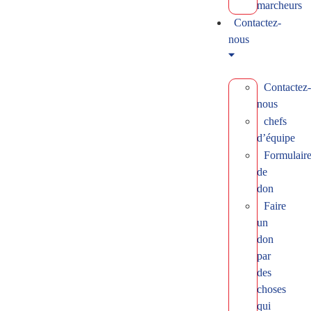
marcheurs
Contactez-
nous
Contactez-
nous
chefs
d’équipe
Formulair
de
don
Faire
un
don
par
des
choses
qui