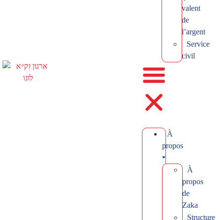
valent
de
l’argent
Service
civil
À
propos
À
propos
de
Zaka
Structure