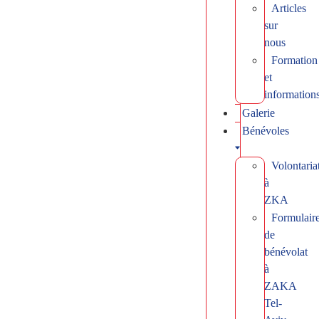
Articles
sur
nous
Formation
et
information
Galerie
Bénévoles
Volontaria
à
ZKA
Formulair
de
bénévolat
à
ZAKA
Tel-