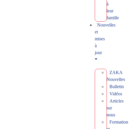
à
leur
famille
Nouvelles
et
mises
à
jour
ZAKA
Nouvelles
Bulletin
Vidéos
Articles
sur
nous
Formation
et