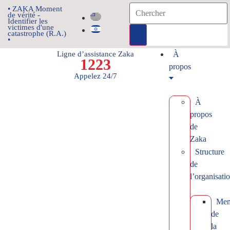
• ZAKA Moment
de vérité -
Identifier les
victimes d'une
catastrophe (R.A.)
•
Ligne d’assistance Zaka
À
1223
propos
Appelez 24/7
À
propos
de
Zaka
Structure
de
l’organisati
Mem
de
la