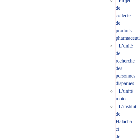
Projet
de
collecte
de
produits
pharmaceuti
L’unité
de
recherche
des
personnes
disparues
L’unité
moto
L’institut
de
Halacha
et
de