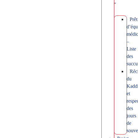
“
Prêt
d’équ
médic
–
Liste
des
succu
Réci
du
Kadd
et
respe
des
jours
de
souve