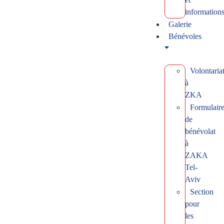
information
Galerie
Bénévoles
Volontaria
à
ZKA
Formulair
de
bénévolat
à
ZAKA
Tel-
Aviv
Section
pour
les