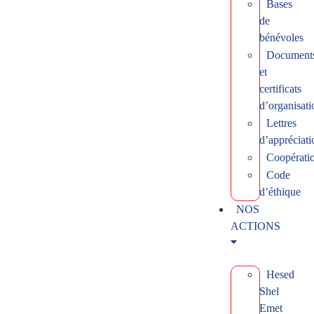
Bases
de
bénévoles
Document
et
certificats
d’organisati
Lettres
d’appréciati
Coopérati
Code
d’éthique
NOS
ACTIONS
Hesed
Shel
Emet