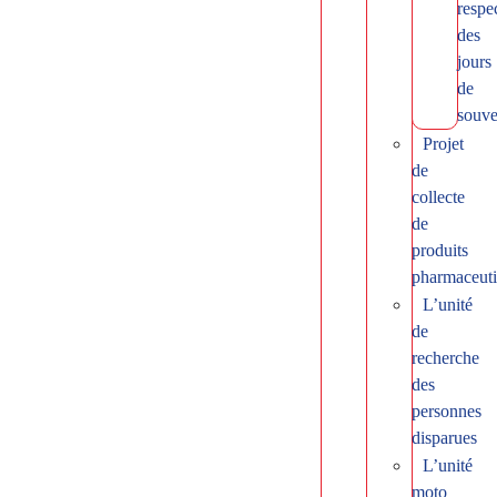
respe
des
jours
de
souve
Projet
de
collecte
de
produits
pharmaceut
L’unité
de
recherche
des
personnes
disparues
L’unité
moto