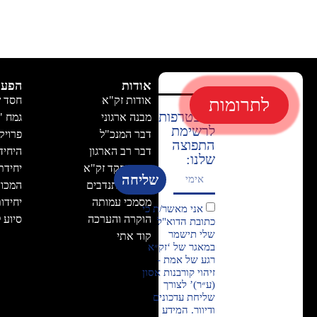
אודות
הפעי
אודות זק"א
חסד 
לתרומות
להצטרפות
מבנה ארגוני
גמח "
לרשימת
דבר המנכ"ל
פרויק
התפוצה
דבר רב הארגון
היחיד
שלנו:
דבר מפקד זק"א
יחידת
שליחה
בסיסי מתנדבים
המכון
מסמכי עמותה
יחידו
אני מאשר/ת כי
הוקרה והערכה
סיוע 
כתובת הדוא"ל
שלי תישמר
קוד אתי
במאגר של ‘זק״א
רגע של אמת -
זיהוי קורבנות אסון
(ע״ר)’ לצורך
שליחת עדכונים
ודיוור. המידע