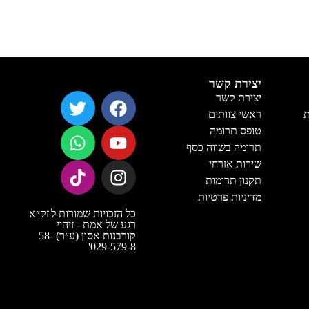
יצירת קשר
יצירת קשר
ת
ראשי צוותים
טופס תרומה
תרומה בשווה כסף
שירות אזרחי
תקנון תרומות
מדיניות פרטיות
כל הזכויות שמורות ל'זק״א
רגע של אמת - זיהוי
קורבנות אסון (ע״ר) 58-
029-579-8'