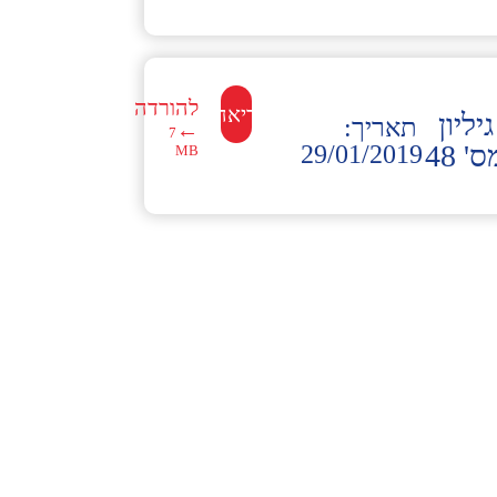
להורדה
לקריאה←
גיליון
תאריך:
←
7
' 48
29/01/2019
MB