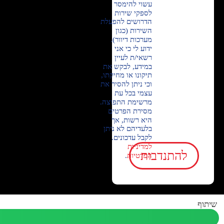
עשוי להימסר
לספקי שירות
הדרושים להפעלת
השירות (כגון
מערכות דיוור).
ידוע לי כי אני
רשאי/ת לעיין
במידע, לבקש את
תיקונו או מחיקתו,
וכי ניתן להסיר את
עצמי בכל עת
מרשימת התפוצה.
מסירת הפרטים
היא רשות, אך
בלעדיהם לא ניתן
לקבל עדכונים.
למדיניות
להתנדבות
הפרטיות
.
שיתוף