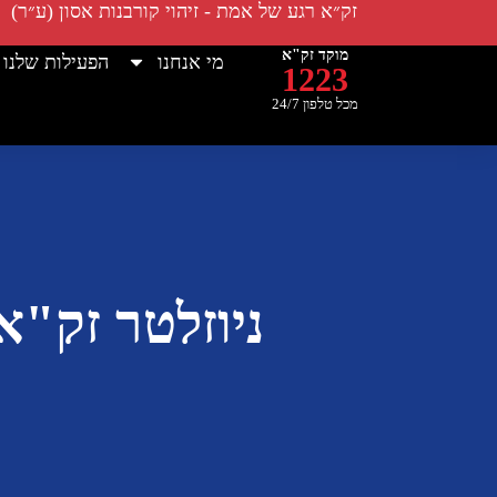
זק״א רגע של אמת - זיהוי קורבנות אסון (ע״ר)
מוקד זק"א
מי אנחנו
הפעילות שלנו
1223
מכל טלפון 24/7
ניוזלטר זק"א