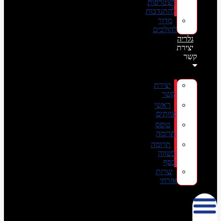
הצטרפות
להתנדבות
מדור
להולכים
גלריה
יצירת
קשר
יצירת
קשר
ראשי
צוותים
טופס
תרומה
תרומה
בשווה
כסף
שרות
אזרחי