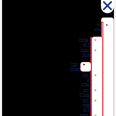
מי
אנחנו
אודות
זק”א
מבנה
ארגוני
חברי
הנהלה
דבר
רב
הארגון
דבר
המנכ”ל
דבר
מפקד
זק”א
בסיסי