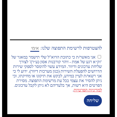
להצטרפות לרשימת התפוצה שלנו:
אני מאשר/ת כי כתובת הדוא"ל שלי תישמר במאגר של
‘זק״א רגע של אמת - זיהוי קורבנות אסון (ע״ר)’ לצורך
שליחת עדכונים ודיוור. המידע עשוי להימסר לספקי שירות
הדרושים להפעלת השירות (כגון מערכות דיוור). ידוע לי כי
אני רשאי/ת לעיין במידע, לבקש את תיקונו או מחיקתו, וכי
ניתן להסיר את עצמי בכל עת מרשימת התפוצה. מסירת
הפרטים היא רשות, אך בלעדיהם לא ניתן לקבל עדכונים.
למדיניות הפרטיות
.
שליחה