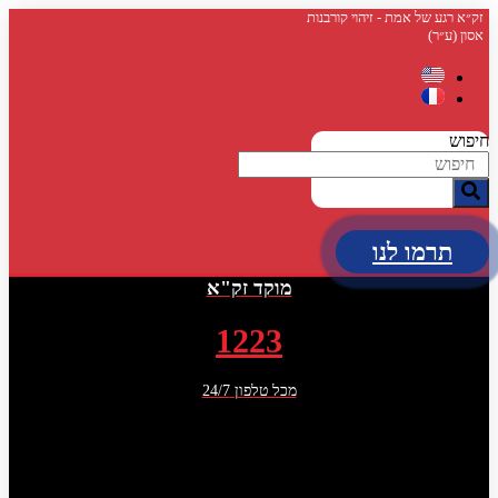
דלג
זק״א רגע של אמת - זיהוי קורבנות
אסון (ע״ר)
לתוכן
חיפוש
תרמו לנו
מוקד זק"א
1223
מכל טלפון 24/7