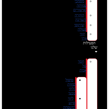
מסמכי
עמותה
ואישורים
הוקרה
והערכה
שיתופי
פעולה
קוד
אתי
הפעילות
שלנו
חסד
של
אמת
טיפול
במוות
בלתי
טבעי
ליווי
וסיוע
למשפחה