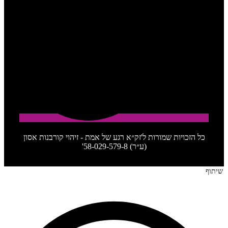
כל הזכויות שמורות ל'זק״א רגע של אמת - זיהוי קורבנות אסון
(ע״ר) 58-029-579-8'
שיתוף