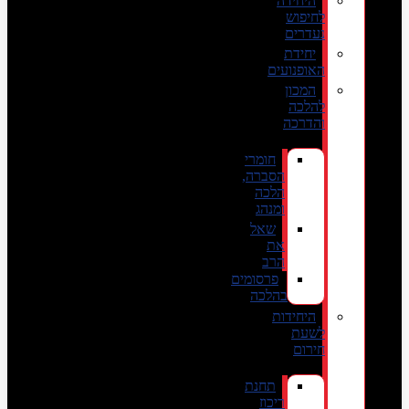
היחידה
לחיפוש
נעדרים
יחידת
האופנועים
המכון
להלכה
והדרכה
חומרי
הסברה,
הלכה
ומנהג
שאל
את
הרב
פרסומים
בהלכה
היחידות
לשעת
חירום
תחנת
ריכוז