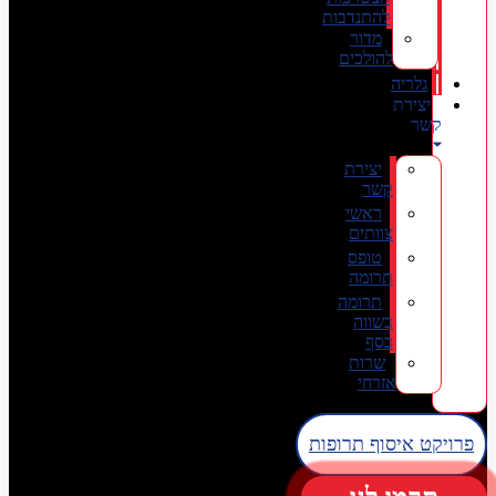
להתנדבות
מדור
להולכים
גלריה
יצירת
קשר
יצירת
קשר
ראשי
צוותים
טופס
תרומה
תרומה
בשווה
כסף
שרות
אזרחי
פרויקט איסוף תרופות