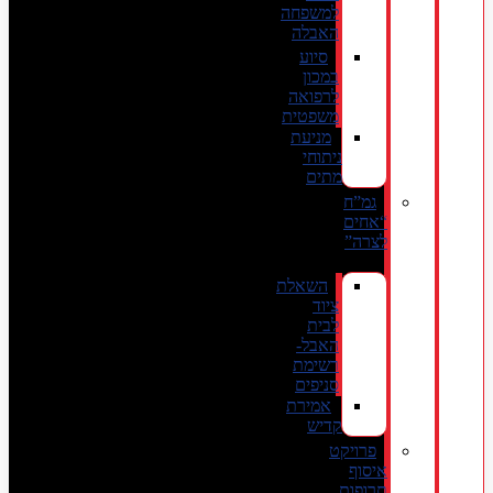
למשפחה
האבלה
סיוע
במכון
לרפואה
משפטית
מניעת
ניתוחי
מתים
גמ”ח
“אחים
לצרה”
השאלת
ציוד
לבית
האבל-
רשימת
סניפים
אמירת
קדיש
פרויקט
איסוף
תרופות