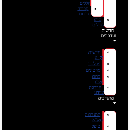
חללים
קבורה
בחירום
סיוע
לחולים
חדשות
ועדכונים
חדשות
זק”א
ניוזלטר
סרטונים
כתבו
עלינו
הדרכה
ומידע
מתנדבים
התנדבות
בזק”א
טופס