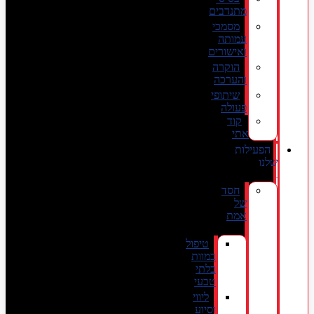
מתנדבים
מסמכי
עמותה
ואישורים
הוקרה
והערכה
שיתופי
פעולה
קוד
אתי
הפעילות
שלנו
חסד
של
אמת
טיפול
במוות
בלתי
טבעי
ליווי
וסיוע