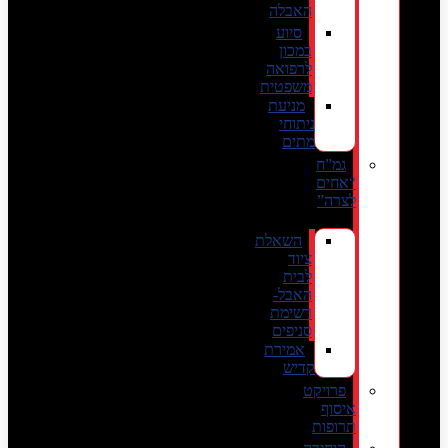
האבלה
סיוע
במכון
לרפואה
משפטית
מניעת
ניתוחי
מתים
גמ”ח
“אחים
לצרה”
השאלת
ציוד
לבית
האבל-
רשימת
סניפים
אמירת
קדיש
פרויקט
איסוף
תרופות