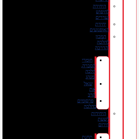
היחידה
לחיפוש
נעדרים
יחידת
האופנועים
המכון
להלכה
והדרכה
חומרי
הסברה,
הלכה
ומנהג
שאל
את
הרב
פרסומים
בהלכה
היחידות
לשעת
חירום
תחנת