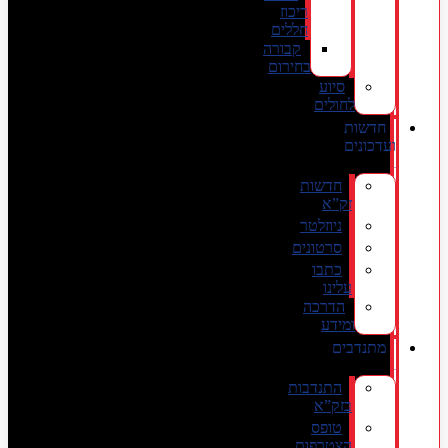
ריכוז
חללים
קבורה
בחירום
סיוע
לחולים
חדשות
ועדכונים
חדשות
זק”א
ניוזלטר
סרטונים
כתבו
עלינו
הדרכה
ומידע
מתנדבים
התנדבות
בזק”א
טופס
הצטרפות