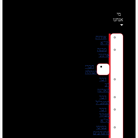
מי
אנחנו
אודות
זק”א
מבנה
ארגוני
חברי
הנהלה
דבר
רב
הארגון
דבר
המנכ”ל
דבר
מפקד
זק”א
בסיסי
מתנדבים