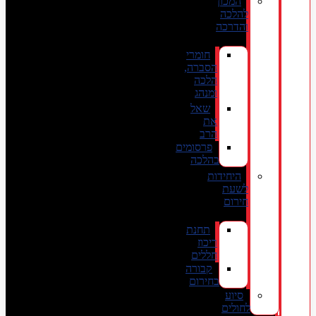
המכון
להלכה
והדרכה
חומרי
הסברה,
הלכה
ומנהג
שאל
את
הרב
פרסומים
בהלכה
היחידות
לשעת
חירום
תחנת
ריכוז
חללים
קבורה
בחירום
סיוע
לחולים