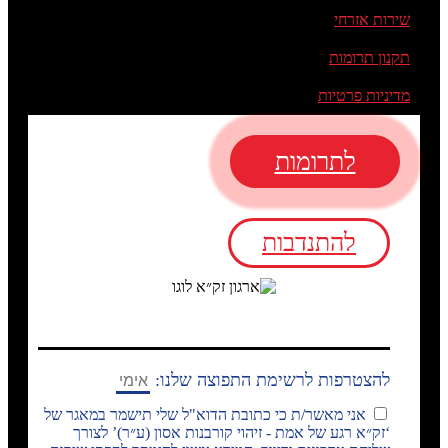
שירות אזרחי
תקנון תרומות
מדיניות פרטיות
לתרומות
להתנדבות
להצטרפות לרשימת התפוצה שלנו:
אני מאשר/ת כי כתובת הדוא"ל שלי תישמר במאגר של
‘זק״א רגע של אמת - זיהוי קורבנות אסון (ע״ר)’ לצורך