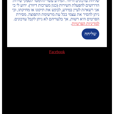
שליחת עדכונים ודיוור. המידע עשוי להימסר לספקי שירות
הדרושים להפעלת השירות (כגון מערכות דיוור). ידוע לי כי
אני רשאי/ת לעיין במידע, לבקש את תיקונו או מחיקתו, וכי
ניתן להסיר את עצמי בכל עת מרשימת התפוצה. מסירת
הפרטים היא רשות, אך בלעדיהם לא ניתן לקבל עדכונים.
למדיניות הפרטיות
.
שליחה
Facebook