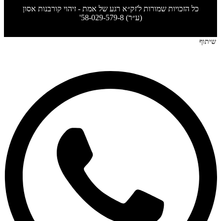
כל הזכויות שמורות ל'זק״א רגע של אמת - זיהוי קורבנות אסון
(ע״ר) 58-029-579-8'
שיתוף