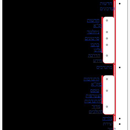
חדשות
ועדכונים
חדשות
זק”א
ניוזלטר
סרטונים
כתבו
עלינו
הדרכה
ומידע
מתנדבים
התנדבות
בזק”א
טופס
הצטרפות
להתנדבות
מדור
להולכים
גלריה
יצירת
קשר