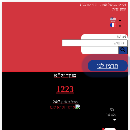
דלג
זק״א רגע של אמת - זיהוי קורבנות
אסון (ע״ר)
לתוכן
חיפוש
תרמו לנו
מוקד זק"א
1223
מכל טלפון 24/7
מי
אנחנו