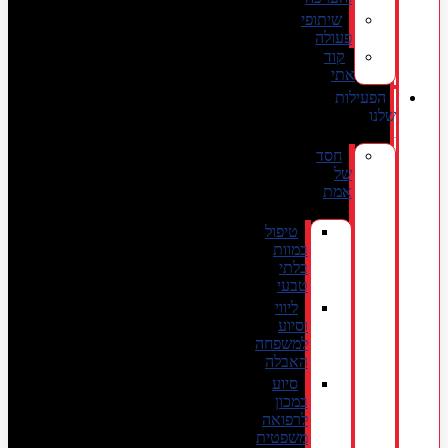
שיתופי
פעולה
קוד
אתי
הפעילות
שלנו
חסד
של
אמת
טיפול
במוות
בלתי
טבעי
ליווי
וסיוע
למשפחה
האבלה
סיוע
במכון
לרפואה
משפטית