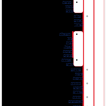
מניעת
ניתוחי
מתים
גמ”ח
“אחים
לצרה”
השאלת
ציוד
לבית
האבל-
רשימת
סניפים
אמירת
קדיש
פרויקט
איסוף
תרופות
היחידה
לחיפוש
נעדרים
יחידת
האופנועים