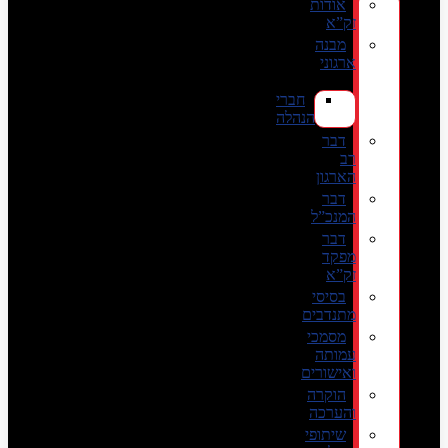
אודות
זק”א
מבנה
ארגוני
חברי
הנהלה
דבר
רב
הארגון
דבר
המנכ”ל
דבר
מפקד
זק”א
בסיסי
מתנדבים
מסמכי
עמותה
ואישורים
הוקרה
והערכה
שיתופי