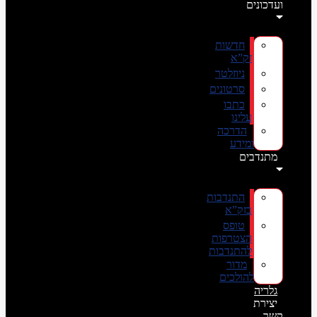
ועדכונים
חדשות
זק”א
ניוזלטר
סרטונים
כתבו
עלינו
הדרכה
ומידע
מתנדבים
התנדבות
בזק”א
טופס
הצטרפות
להתנדבות
מדור
להולכים
גלריה
יצירת
קשר