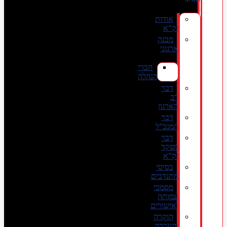
אודות
זק”א
מבנה
ארגוני
חברי
הנהלה
דבר
רב
הארגון
דבר
המנכ”ל
דבר
מפקד
זק”א
בסיסי
מתנדבים
מסמכי
עמותה
ואישורים
הוקרה
והערכה