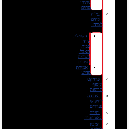
ניתוחי
מתים
גמ”ח
“אחים
לצרה”
השאלת
ציוד
לבית
האבל-
רשימת
סניפים
אמירת
קדיש
פרויקט
איסוף
תרופות
היחידה
לחיפוש
נעדרים
יחידת
האופנועים
המכון