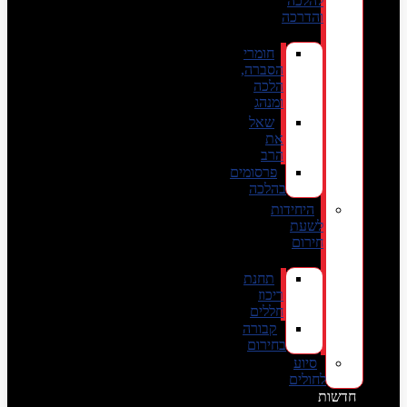
להלכה
והדרכה
חומרי
הסברה,
הלכה
ומנהג
שאל
את
הרב
פרסומים
בהלכה
היחידות
לשעת
חירום
תחנת
ריכוז
חללים
קבורה
בחירום
סיוע
לחולים
חדשות