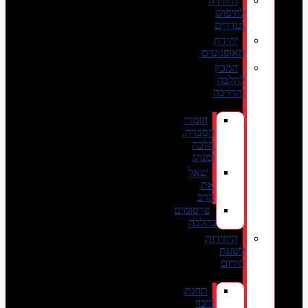
היחידה
לחיפוש
נעדרים
יחידת
האופנועים
המכון
להלכה
והדרכה
חומרי
הסברה,
הלכה
ומנהג
שאל
את
הרב
פרסומים
בהלכה
היחידות
לשעת
חירום
תחנת
ריכוז