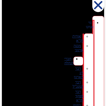
מי
אנחנו
אודות
זק”א
מבנה
ארגוני
חברי
הנהלה
דבר
רב
הארגון
דבר
המנכ”ל
דבר
מפקד
זק”א
בסיסי