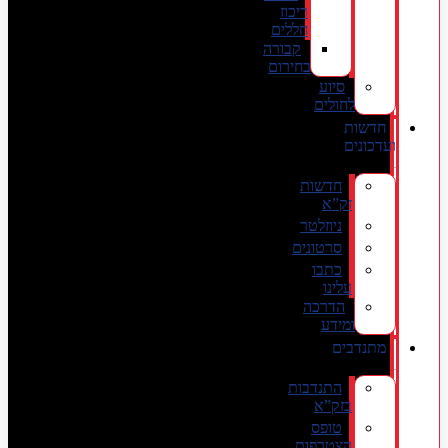
ריכוז
חללים
קבורה
בחירום
סיוע
לחולים
חדשות
ועדכונים
חדשות
זק”א
ניוזלטר
סרטונים
כתבו
עלינו
הדרכה
ומידע
מתנדבים
התנדבות
בזק”א
טופס
הצטרפות