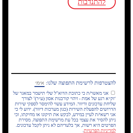
להתנדבות
להצטרפות לרשימת התפוצה שלנו:
אני מאשר/ת כי כתובת הדוא"ל שלי תישמר במאגר של
‘זק״א רגע של אמת - זיהוי קורבנות אסון (ע״ר)’ לצורך
שליחת עדכונים ודיוור. המידע עשוי להימסר לספקי שירות
הדרושים להפעלת השירות (כגון מערכות דיוור). ידוע לי כי
אני רשאי/ת לעיין במידע, לבקש את תיקונו או מחיקתו, וכי
ניתן להסיר את עצמי בכל עת מרשימת התפוצה. מסירת
הפרטים היא רשות, אך בלעדיהם לא ניתן לקבל עדכונים.
למדיניות הפרטיות
.