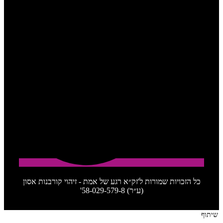
כל הזכויות שמורות ל'זק״א רגע של אמת - זיהוי קורבנות אסון
(ע״ר) 58-029-579-8'
שיתוף