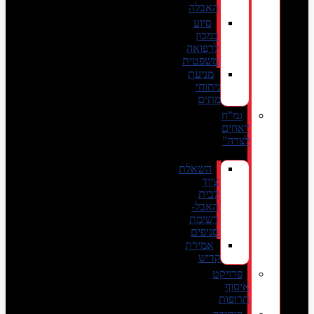
האבלה
סיוע
במכון
לרפואה
משפטית
מניעת
ניתוחי
מתים
גמ”ח
“אחים
לצרה”
השאלת
ציוד
לבית
האבל-
רשימת
סניפים
אמירת
קדיש
פרויקט
איסוף
תרופות