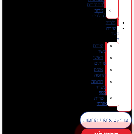
להתנדבות
מדור
להולכים
גלריה
יצירת
קשר
יצירת
קשר
ראשי
צוותים
טופס
תרומה
תרומה
בשווה
כסף
שרות
אזרחי
פרויקט איסוף תרופות