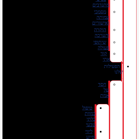
מתנדבים
מסמכי
עמותה
ואישורים
הוקרה
והערכה
שיתופי
פעולה
קוד
אתי
הפעילות
שלנו
חסד
של
אמת
טיפול
במוות
בלתי
טבעי
ליווי
וסיוע