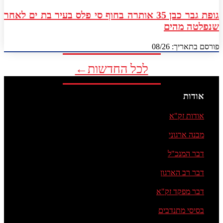
גופת גבר כבן 35 אותרה בחוף סי פלס בעיר בת ים לאחר
שנפלטה מהים
פורסם בתאריך: 08/26
לכל החדשות←
אודות
אודות זק"א
מבנה ארגוני
דבר המנכ"ל
דבר רב הארגון
דבר מפקד זק"א
בסיסי מתנדבים