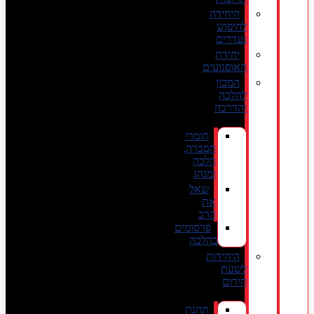
היחידה
לחיפוש
נעדרים
יחידת
האופנועים
המכון
להלכה
והדרכה
חומרי
הסברה,
הלכה
ומנהג
שאל
את
הרב
פרסומים
בהלכה
היחידות
לשעת
חירום
תחנת