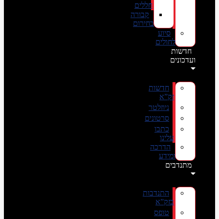
חללים
קבורה
בחירום
סיוע
לחולים
חדשות
ועדכונים
חדשות
זק”א
ניוזלטר
סרטונים
כתבו
עלינו
הדרכה
ומידע
מתנדבים
התנדבות
בזק”א
טופס