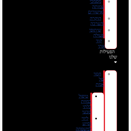
מסמכי
עמותה
ואישורים
הוקרה
והערכה
שיתופי
פעולה
קוד
אתי
הפעילות
שלנו
חסד
של
אמת
טיפול
במוות
בלתי
טבעי
ליווי
וסיוע
למשפחה