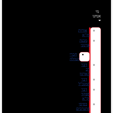
מי
אנחנו
אודות
זק”א
מבנה
ארגוני
חברי
הנהלה
דבר
רב
הארגון
דבר
המנכ”ל
דבר
מפקד
זק”א
בסיסי
מתנדבים