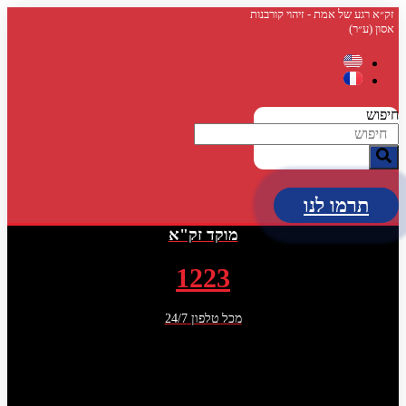
דלג
זק״א רגע של אמת - זיהוי קורבנות
אסון (ע״ר)
לתוכן
חיפוש
תרמו לנו
מוקד זק"א
1223
מכל טלפון 24/7