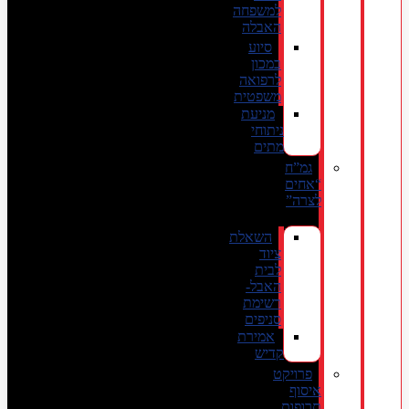
למשפחה
האבלה
סיוע
במכון
לרפואה
משפטית
מניעת
ניתוחי
מתים
גמ”ח
“אחים
לצרה”
השאלת
ציוד
לבית
האבל-
רשימת
סניפים
אמירת
קדיש
פרויקט
איסוף
תרופות