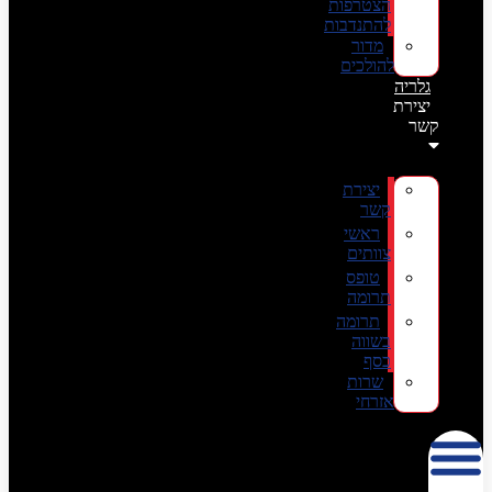
הצטרפות
להתנדבות
מדור
להולכים
גלריה
יצירת
קשר
יצירת
קשר
ראשי
צוותים
טופס
תרומה
תרומה
בשווה
כסף
שרות
אזרחי