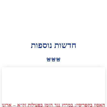
חדשות נוספות
🚨🚨🚨
האסון בקפריסין: במרוץ נגד הזמן בפעילות זק״א – ארונו