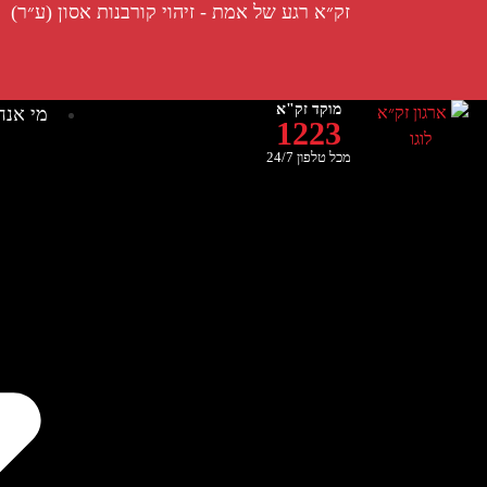
זק״א רגע של אמת - זיהוי קורבנות אסון (ע״ר)
מוקד זק"א
מי אנח
1223
מכל טלפון 24/7