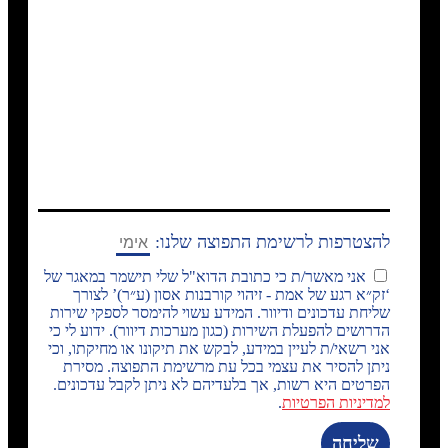
להצטרפות לרשימת התפוצה שלנו:
אני מאשר/ת כי כתובת הדוא"ל שלי תישמר במאגר של
‘זק״א רגע של אמת - זיהוי קורבנות אסון (ע״ר)’ לצורך
שליחת עדכונים ודיוור. המידע עשוי להימסר לספקי שירות
הדרושים להפעלת השירות (כגון מערכות דיוור). ידוע לי כי
אני רשאי/ת לעיין במידע, לבקש את תיקונו או מחיקתו, וכי
ניתן להסיר את עצמי בכל עת מרשימת התפוצה. מסירת
הפרטים היא רשות, אך בלעדיהם לא ניתן לקבל עדכונים.
למדיניות הפרטיות
.
שליחה