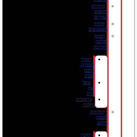
היחידה
לחיפוש
נעדרים
יחידת
האופנועים
המכון
להלכה
והדרכה
חומרי
הסברה,
הלכה
ומנהג
שאל
את
הרב
פרסומים
בהלכה
היחידות
לשעת
חירום
תחנת