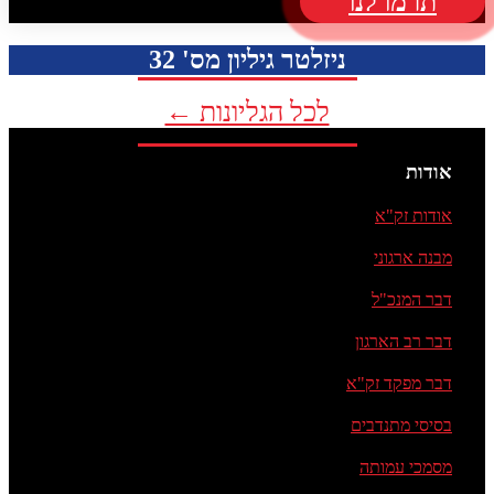
תרמו לנו
ניזלטר גיליון מס' 32
לכל הגליונות ←
אודות
אודות זק"א
מבנה ארגוני
דבר המנכ"ל
דבר רב הארגון
דבר מפקד זק"א
בסיסי מתנדבים
מסמכי עמותה