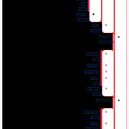
ריכוז
חללים
קבורה
בחירום
סיוע
לחולים
חדשות
ועדכונים
חדשות
זק”א
ניוזלטר
סרטונים
כתבו
עלינו
הדרכה
ומידע
מתנדבים
התנדבות
בזק”א
טופס
הצטרפות