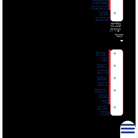
הצטרפות
להתנדבות
מדור
להולכים
גלריה
יצירת
קשר
יצירת
קשר
ראשי
צוותים
טופס
תרומה
תרומה
בשווה
כסף
שרות
אזרחי