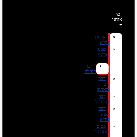
מי
אנחנו
אודות
זק”א
מבנה
ארגוני
חברי
הנהלה
דבר
רב
הארגון
דבר
המנכ”ל
דבר
מפקד
זק”א
בסיסי
מתנדבים