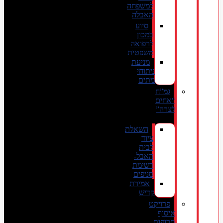
למשפחה
האבלה
סיוע
במכון
לרפואה
משפטית
מניעת
ניתוחי
מתים
גמ”ח
“אחים
לצרה”
השאלת
ציוד
לבית
האבל-
רשימת
סניפים
אמירת
קדיש
פרויקט
איסוף
תרופות