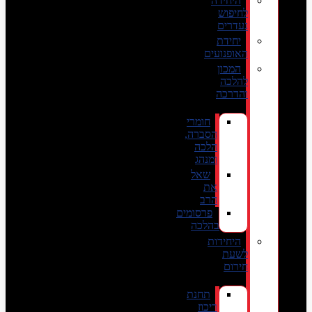
היחידה
לחיפוש
נעדרים
יחידת
האופנועים
המכון
להלכה
והדרכה
חומרי
הסברה,
הלכה
ומנהג
שאל
את
הרב
פרסומים
בהלכה
היחידות
לשעת
חירום
תחנת
ריכוז