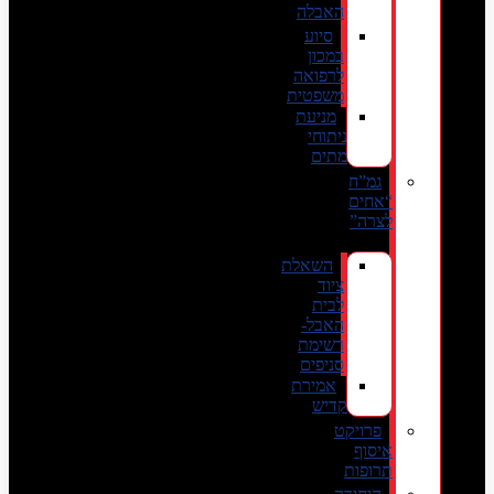
האבלה
סיוע
במכון
לרפואה
משפטית
מניעת
ניתוחי
מתים
גמ”ח
“אחים
לצרה”
השאלת
ציוד
לבית
האבל-
רשימת
סניפים
אמירת
קדיש
פרויקט
איסוף
תרופות