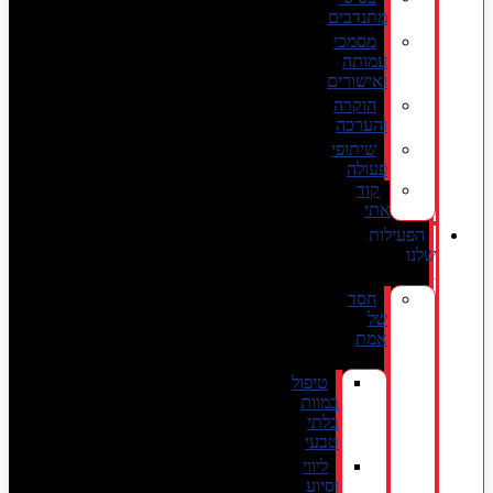
מתנדבים
מסמכי
עמותה
ואישורים
הוקרה
והערכה
שיתופי
פעולה
קוד
אתי
הפעילות
שלנו
חסד
של
אמת
טיפול
במוות
בלתי
טבעי
ליווי
וסיוע