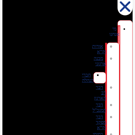
מי
אנחנו
אודות
זק”א
מבנה
ארגוני
חברי
הנהלה
דבר
רב
הארגון
דבר
המנכ”ל
דבר
מפקד
זק”א
בסיסי