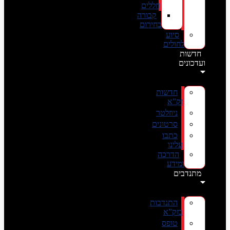
חללים
קבורה
בחירום
סיוע
לחולים
חדשות
ועדכונים
חדשות
זק”א
ניוזלטר
סרטונים
כתבו
עלינו
הדרכה
ומידע
מתנדבים
התנדבות
בזק”א
טופס