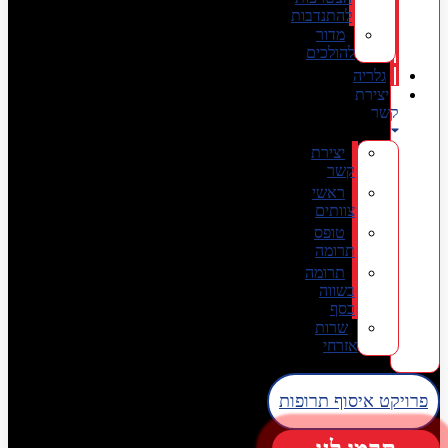
להתנדבות
מדור
להולכים
גלריה
יצירת
קשר
יצירת
קשר
ראשי
צוותים
טופס
תרומה
תרומה
בשווה
כסף
שרות
אזרחי
פרויקט איסוף תרופות