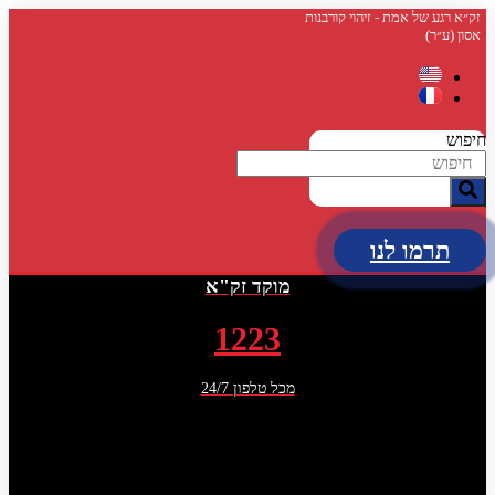
דלג
זק״א רגע של אמת - זיהוי קורבנות
אסון (ע״ר)
לתוכן
חיפוש
תרמו לנו
מוקד זק"א
1223
מכל טלפון 24/7