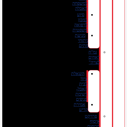
למשפחה
האבלה
סיוע
במכון
לרפואה
משפטית
מניעת
ניתוחי
מתים
גמ”ח
“אחים
לצרה”
השאלת
ציוד
לבית
האבל-
רשימת
סניפים
אמירת
קדיש
פרויקט
איסוף
תרופות