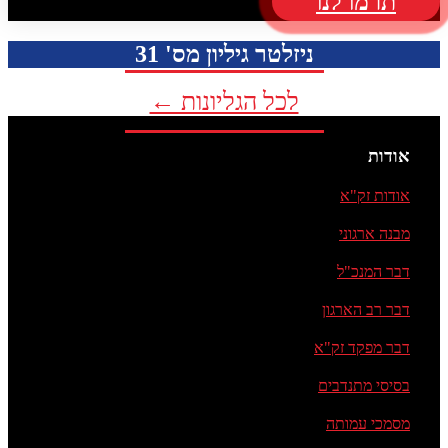
תרמו לנו
ניזלטר גיליון מס' 31
לכל הגליונות ←
אודות
אודות זק"א
מבנה ארגוני
דבר המנכ"ל
דבר רב הארגון
דבר מפקד זק"א
בסיסי מתנדבים
מסמכי עמותה