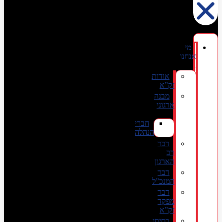
מי
אנחנו
אודות
זק”א
מבנה
ארגוני
חברי
הנהלה
דבר
רב
הארגון
דבר
המנכ”ל
דבר
מפקד
זק”א
בסיסי