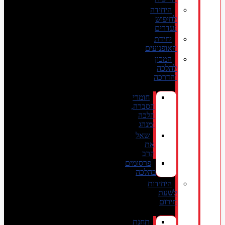
היחידה
לחיפוש
נעדרים
יחידת
האופנועים
המכון
להלכה
והדרכה
חומרי
הסברה,
הלכה
ומנהג
שאל
את
הרב
פרסומים
בהלכה
היחידות
לשעת
חירום
תחנת