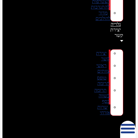
הצטרפות
להתנדבות
מדור
להולכים
גלריה
יצירת
קשר
יצירת
קשר
ראשי
צוותים
טופס
תרומה
תרומה
בשווה
כסף
שרות
אזרחי