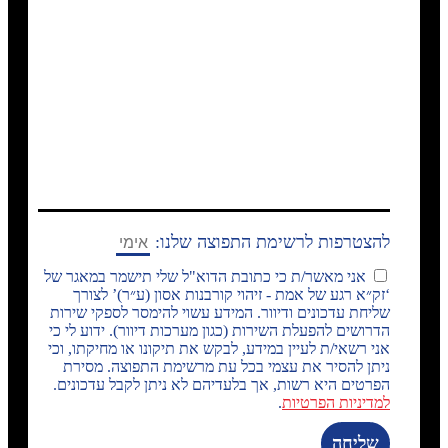
להצטרפות לרשימת התפוצה שלנו:
אני מאשר/ת כי כתובת הדוא"ל שלי תישמר במאגר של
‘זק״א רגע של אמת - זיהוי קורבנות אסון (ע״ר)’ לצורך
שליחת עדכונים ודיוור. המידע עשוי להימסר לספקי שירות
הדרושים להפעלת השירות (כגון מערכות דיוור). ידוע לי כי
אני רשאי/ת לעיין במידע, לבקש את תיקונו או מחיקתו, וכי
ניתן להסיר את עצמי בכל עת מרשימת התפוצה. מסירת
הפרטים היא רשות, אך בלעדיהם לא ניתן לקבל עדכונים.
למדיניות הפרטיות
.
שליחה