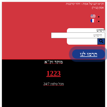
דלג
זק״א רגע של אמת - זיהוי קורבנות
אסון (ע״ר)
לתוכן
חיפוש
תרמו לנו
מוקד זק"א
1223
מכל טלפון 24/7