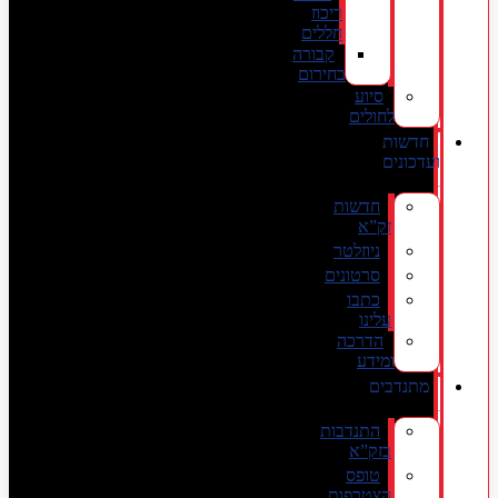
ריכוז
חללים
קבורה
בחירום
סיוע
לחולים
חדשות
ועדכונים
חדשות
זק”א
ניוזלטר
סרטונים
כתבו
עלינו
הדרכה
ומידע
מתנדבים
התנדבות
בזק”א
טופס
הצטרפות