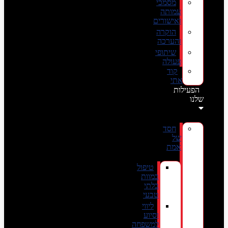
מסמכי
עמותה
ואישורים
הוקרה
והערכה
שיתופי
פעולה
קוד
אתי
הפעילות
שלנו
חסד
של
אמת
טיפול
במוות
בלתי
טבעי
ליווי
וסיוע
למשפחה