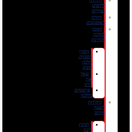
היחידה
לחיפוש
נעדרים
יחידת
האופנועים
המכון
להלכה
והדרכה
חומרי
הסברה,
הלכה
ומנהג
שאל
את
הרב
פרסומים
בהלכה
היחידות
לשעת
חירום
תחנת
ריכוז