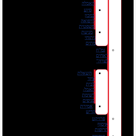
האבלה
סיוע
במכון
לרפואה
משפטית
מניעת
ניתוחי
מתים
גמ”ח
“אחים
לצרה”
השאלת
ציוד
לבית
האבל-
רשימת
סניפים
אמירת
קדיש
פרויקט
איסוף
תרופות