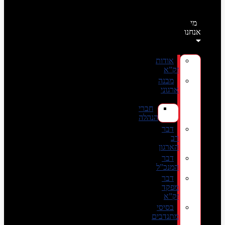
מי
אנחנו
אודות
זק”א
מבנה
ארגוני
חברי
הנהלה
דבר
רב
הארגון
דבר
המנכ”ל
דבר
מפקד
זק”א
בסיסי
מתנדבים