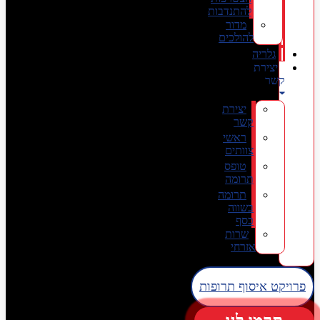
להתנדבות
מדור
להולכים
גלריה
יצירת
קשר
יצירת
קשר
ראשי
צוותים
טופס
תרומה
תרומה
בשווה
כסף
שרות
אזרחי
פרויקט איסוף תרופות