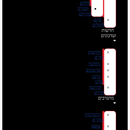
חללים
קבורה
בחירום
סיוע
לחולים
חדשות
ועדכונים
חדשות
זק”א
ניוזלטר
סרטונים
כתבו
עלינו
הדרכה
ומידע
מתנדבים
התנדבות
בזק”א
טופס