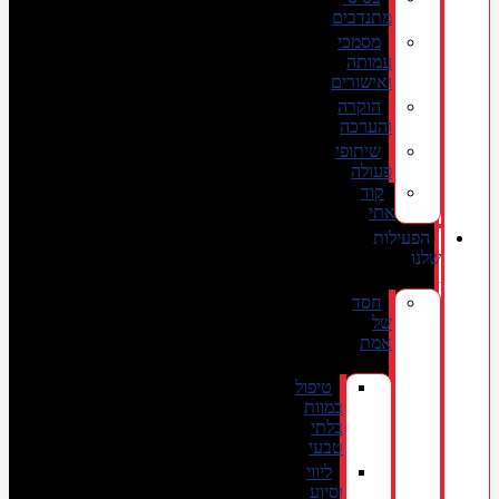
מתנדבים
מסמכי
עמותה
ואישורים
הוקרה
והערכה
שיתופי
פעולה
קוד
אתי
הפעילות
שלנו
חסד
של
אמת
טיפול
במוות
בלתי
טבעי
ליווי
וסיוע