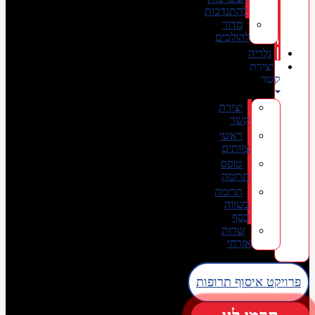
להתנדבות
מדור
להולכים
גלריה
יצירת
קשר
יצירת
קשר
ראשי
צוותים
טופס
תרומה
תרומה
בשווה
כסף
שרות
אזרחי
פרויקט איסוף תרופות