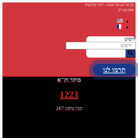
דלג
זק״א רגע של אמת - זיהוי קורבנות
אסון (ע״ר)
לתוכן
חיפוש
תרמו לנו
מוקד זק"א
1223
מכל טלפון 24/7