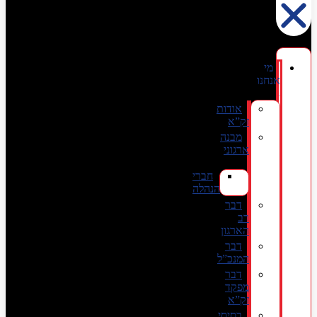
מי
אנחנו
אודות
זק”א
מבנה
ארגוני
חברי
הנהלה
דבר
רב
הארגון
דבר
המנכ”ל
דבר
מפקד
זק”א
בסיסי