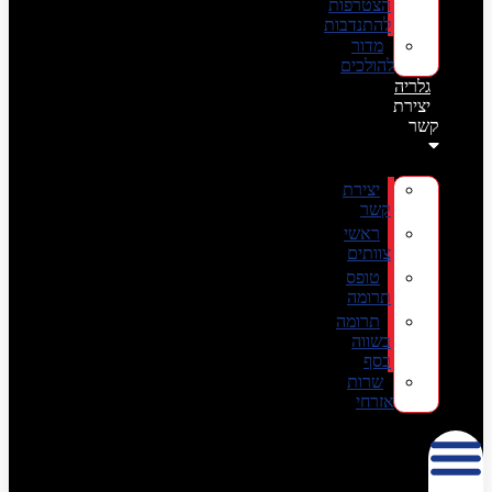
הצטרפות
להתנדבות
מדור
להולכים
גלריה
יצירת
קשר
יצירת
קשר
ראשי
צוותים
טופס
תרומה
תרומה
בשווה
כסף
שרות
אזרחי