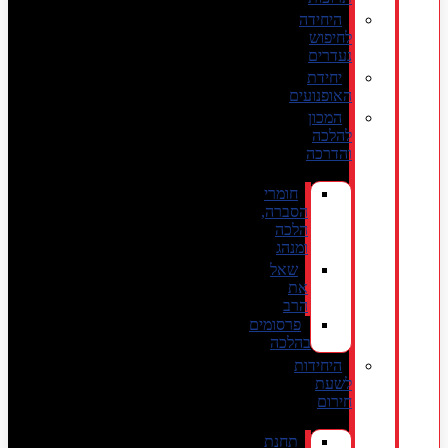
היחידה
לחיפוש
נעדרים
יחידת
האופנועים
המכון
להלכה
והדרכה
חומרי
הסברה,
הלכה
ומנהג
שאל
את
הרב
פרסומים
בהלכה
היחידות
לשעת
חירום
תחנת