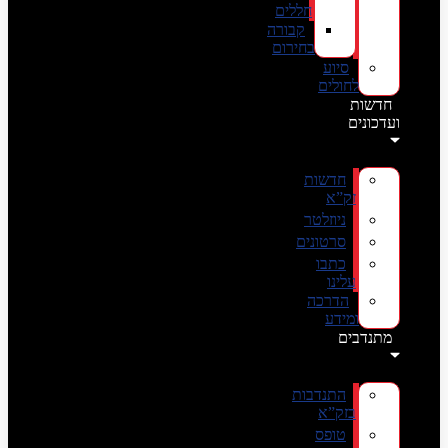
חללים
קבורה
בחירום
סיוע
לחולים
חדשות
ועדכונים
חדשות
זק”א
ניוזלטר
סרטונים
כתבו
עלינו
הדרכה
ומידע
מתנדבים
התנדבות
בזק”א
טופס