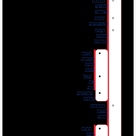
היחידה
לחיפוש
נעדרים
יחידת
האופנועים
המכון
להלכה
והדרכה
חומרי
הסברה,
הלכה
ומנהג
שאל
את
הרב
פרסומים
בהלכה
היחידות
לשעת
חירום
תחנת
ריכוז