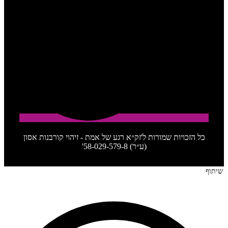
כל הזכויות שמורות ל'זק״א רגע של אמת - זיהוי קורבנות אסון
(ע״ר) 58-029-579-8'
שיתוף