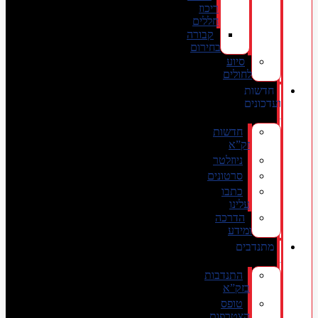
ריכוז
חללים
קבורה
בחירום
סיוע
לחולים
חדשות
ועדכונים
חדשות
זק”א
ניוזלטר
סרטונים
כתבו
עלינו
הדרכה
ומידע
מתנדבים
התנדבות
בזק”א
טופס
הצטרפות