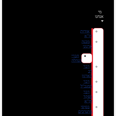
מי
אנחנו
אודות
זק”א
מבנה
ארגוני
חברי
הנהלה
דבר
רב
הארגון
דבר
המנכ”ל
דבר
מפקד
זק”א
בסיסי
מתנדבים