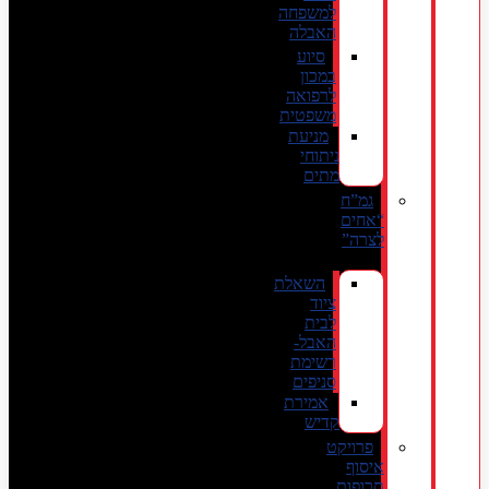
למשפחה
האבלה
סיוע
במכון
לרפואה
משפטית
מניעת
ניתוחי
מתים
גמ”ח
“אחים
לצרה”
השאלת
ציוד
לבית
האבל-
רשימת
סניפים
אמירת
קדיש
פרויקט
איסוף
תרופות