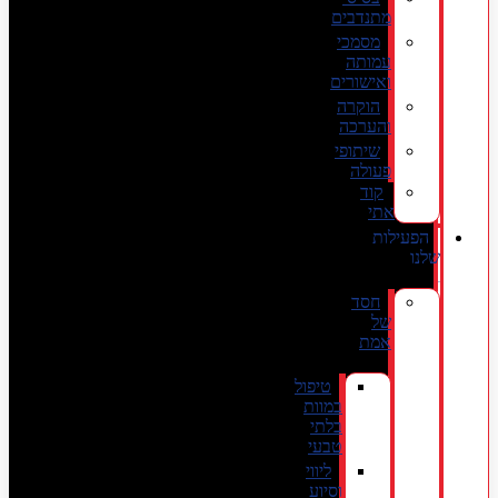
מתנדבים
מסמכי
עמותה
ואישורים
הוקרה
והערכה
שיתופי
פעולה
קוד
אתי
הפעילות
שלנו
חסד
של
אמת
טיפול
במוות
בלתי
טבעי
ליווי
וסיוע