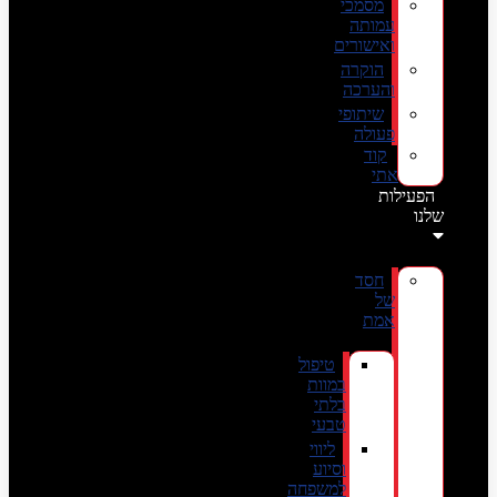
מסמכי
עמותה
ואישורים
הוקרה
והערכה
שיתופי
פעולה
קוד
אתי
הפעילות
שלנו
חסד
של
אמת
טיפול
במוות
בלתי
טבעי
ליווי
וסיוע
למשפחה