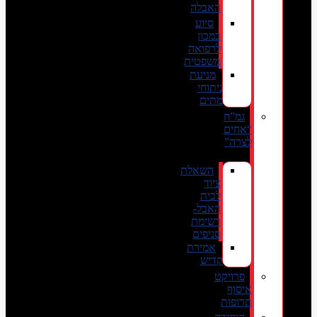
האבלה
סיוע
במכון
לרפואה
משפטית
מניעת
ניתוחי
מתים
גמ”ח
“אחים
לצרה”
השאלת
ציוד
לבית
האבל-
רשימת
סניפים
אמירת
קדיש
פרויקט
איסוף
תרופות