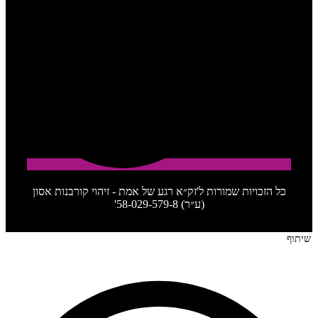
כל הזכויות שמורות ל'זק״א רגע של אמת - זיהוי קורבנות אסון
(ע״ר) 58-029-579-8'
שיתוף