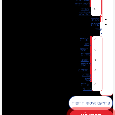
להתנדבות
מדור
להולכים
גלריה
יצירת
קשר
יצירת
קשר
ראשי
צוותים
טופס
תרומה
תרומה
בשווה
כסף
שרות
אזרחי
פרויקט איסוף תרופות