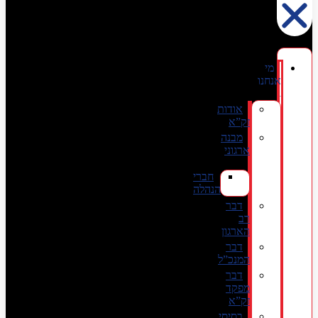
מי
אנחנו
אודות
זק”א
מבנה
ארגוני
חברי
הנהלה
דבר
רב
הארגון
דבר
המנכ”ל
דבר
מפקד
זק”א
בסיסי