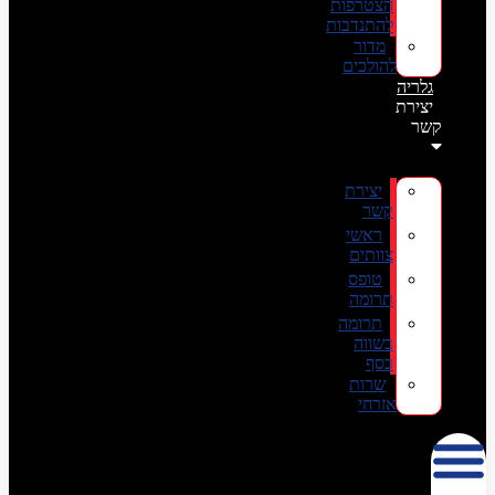
הצטרפות
להתנדבות
מדור
להולכים
גלריה
יצירת
קשר
יצירת
קשר
ראשי
צוותים
טופס
תרומה
תרומה
בשווה
כסף
שרות
אזרחי