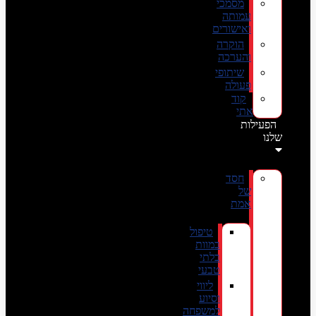
מסמכי
עמותה
ואישורים
הוקרה
והערכה
שיתופי
פעולה
קוד
אתי
הפעילות
שלנו
חסד
של
אמת
טיפול
במוות
בלתי
טבעי
ליווי
וסיוע
למשפחה