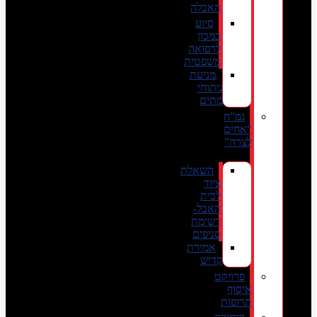
האבלה
סיוע
במכון
לרפואה
משפטית
מניעת
ניתוחי
מתים
גמ”ח
“אחים
לצרה”
השאלת
ציוד
לבית
האבל-
רשימת
סניפים
אמירת
קדיש
פרויקט
איסוף
תרופות