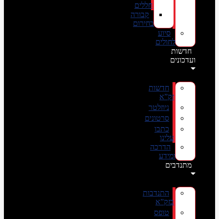
חללים
קבורה
בחירום
סיוע
לחולים
חדשות
ועדכונים
חדשות
זק”א
ניוזלטר
סרטונים
כתבו
עלינו
הדרכה
ומידע
מתנדבים
התנדבות
בזק”א
טופס