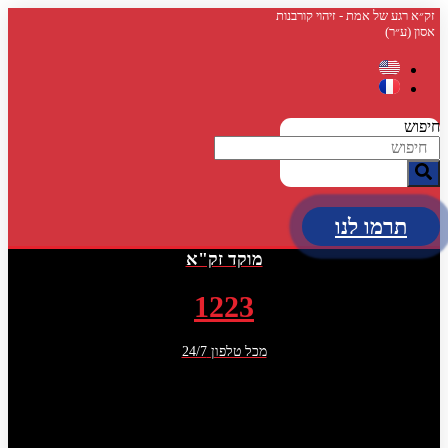
דלג
זק״א רגע של אמת - זיהוי קורבנות
אסון (ע״ר)
לתוכן
חיפוש
תרמו לנו
מוקד זק"א
1223
מכל טלפון 24/7