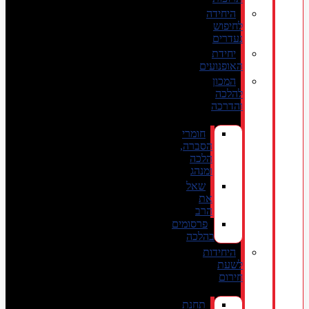
היחידה
לחיפוש
נעדרים
יחידת
האופנועים
המכון
להלכה
והדרכה
חומרי
הסברה,
הלכה
ומנהג
שאל
את
הרב
פרסומים
בהלכה
היחידות
לשעת
חירום
תחנת