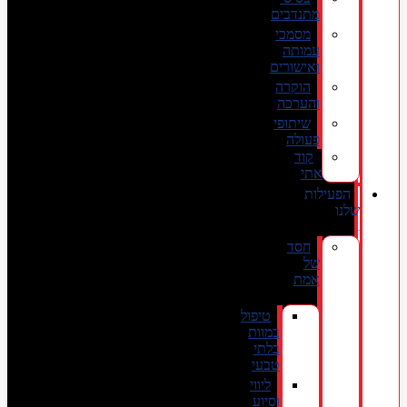
מתנדבים
מסמכי
עמותה
ואישורים
הוקרה
והערכה
שיתופי
פעולה
קוד
אתי
הפעילות
שלנו
חסד
של
אמת
טיפול
במוות
בלתי
טבעי
ליווי
וסיוע