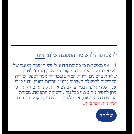
להצטרפות לרשימת התפוצה שלנו:
אני מאשר/ת כי כתובת הדוא"ל שלי תישמר במאגר של
‘זק״א רגע של אמת - זיהוי קורבנות אסון (ע״ר)’ לצורך
שליחת עדכונים ודיוור. המידע עשוי להימסר לספקי שירות
הדרושים להפעלת השירות (כגון מערכות דיוור). ידוע לי כי
אני רשאי/ת לעיין במידע, לבקש את תיקונו או מחיקתו, וכי
ניתן להסיר את עצמי בכל עת מרשימת התפוצה. מסירת
הפרטים היא רשות, אך בלעדיהם לא ניתן לקבל עדכונים.
למדיניות הפרטיות
.
שליחה