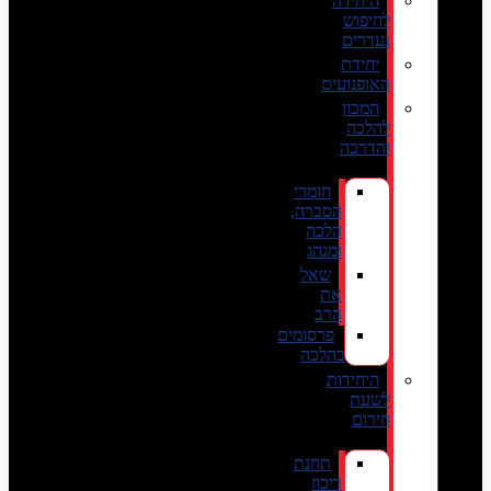
היחידה
לחיפוש
נעדרים
יחידת
האופנועים
המכון
להלכה
והדרכה
חומרי
הסברה,
הלכה
ומנהג
שאל
את
הרב
פרסומים
בהלכה
היחידות
לשעת
חירום
תחנת
ריכוז