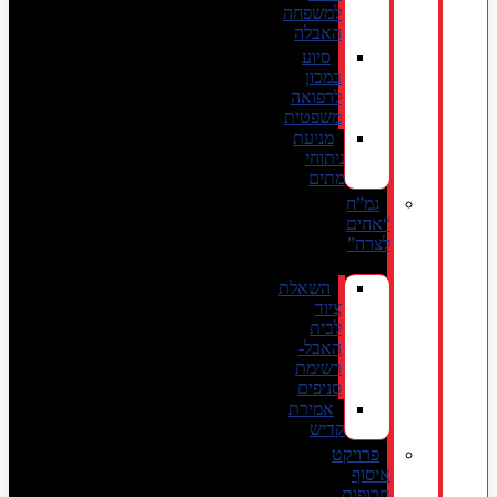
למשפחה
האבלה
סיוע
במכון
לרפואה
משפטית
מניעת
ניתוחי
מתים
גמ”ח
“אחים
לצרה”
השאלת
ציוד
לבית
האבל-
רשימת
סניפים
אמירת
קדיש
פרויקט
איסוף
תרופות