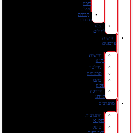
ריכוז
חללים
קבורה
בחירום
סיוע
לחולים
חדשות
ועדכונים
חדשות
זק”א
ניוזלטר
סרטונים
כתבו
עלינו
הדרכה
ומידע
מתנדבים
התנדבות
בזק”א
טופס
הצטרפות