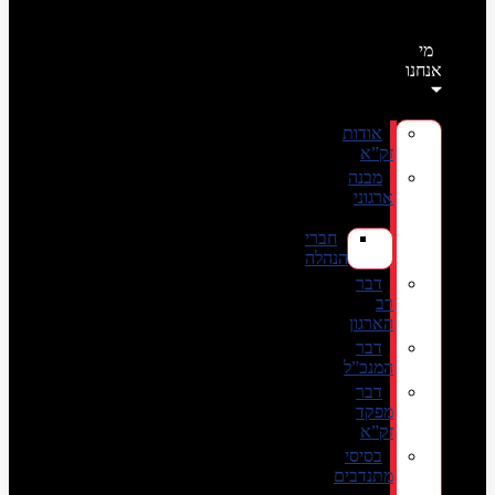
מי
אנחנו
אודות
זק”א
מבנה
ארגוני
חברי
הנהלה
דבר
רב
הארגון
דבר
המנכ”ל
דבר
מפקד
זק”א
בסיסי
מתנדבים