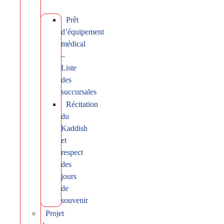
Prêt
d’équipement
médical
–
Liste
des
succursales
Récitation
du
Kaddish
et
respect
des
jours
de
souvenir
Projet