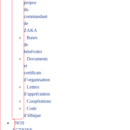
propos
du
commandant
de
ZAKA
Bases
de
bénévoles
Documents
et
certificats
d’organisation
Lettres
d’appréciation
Coopérations
Code
d’éthique
NOS
ACTIONS