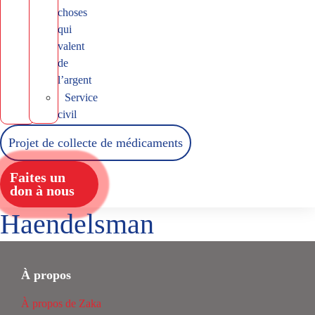
choses
qui
valent
de
l’argent
Service
civil
Projet de collecte de médicaments
Faites un
don à nous
Haendelsman
À propos
À propos de Zaka