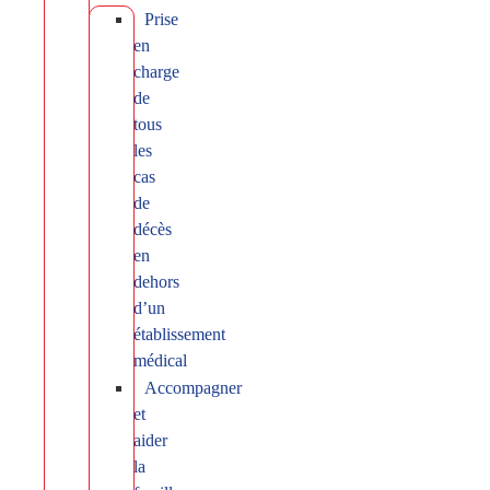
Prise
en
charge
de
tous
les
cas
de
décès
en
dehors
d’un
établissement
médical
Accompagner
et
aider
la