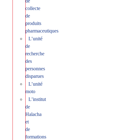
de
collecte
de
produits
pharmaceutiques
L’unité
de
recherche
des
personnes
disparues
L’unité
moto
L’institut
de
Halacha
et
de
formations