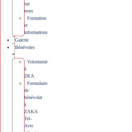
sur
nous
Formation
et
informations
Galerie
Bénévoles
Volontariat
à
ZKA
Formulaire
de
bénévolat
à
ZAKA
Tel-
Aviv