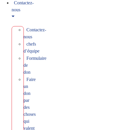
Contactez-
nous
Contactez-
nous
chefs
d’équipe
Formulaire
de
don
Faire
un
don
par
des
choses
qui
valent