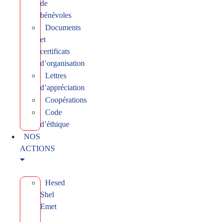
de
bénévoles
Documents
et
certificats
d’organisation
Lettres
d’appréciation
Coopérations
Code
d’éthique
NOS
ACTIONS
Hesed
Shel
Emet