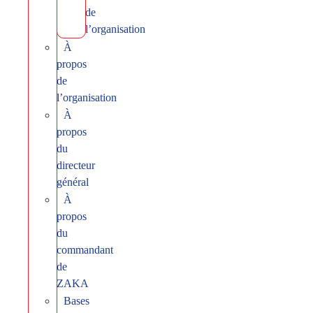
de
l’organisation
À
propos
de
l’organisation
À
propos
du
directeur
général
À
propos
du
commandant
de
ZAKA
Bases