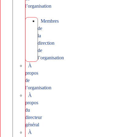
l’organisation
Membres
de
la
direction
de
l’organisation
À
propos
de
l’organisation
À
propos
du
directeur
général
À