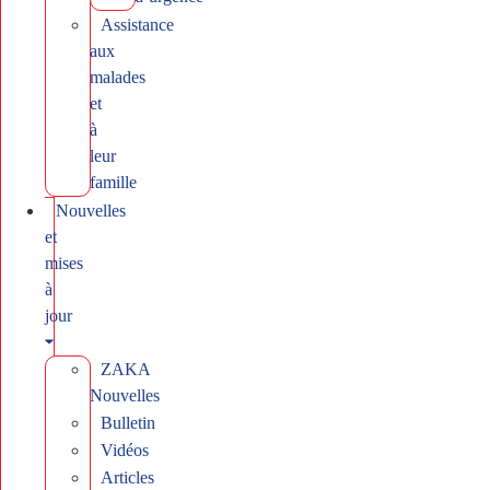
Assistance
aux
malades
et
à
leur
famille
Nouvelles
et
mises
à
jour
ZAKA
Nouvelles
Bulletin
Vidéos
Articles