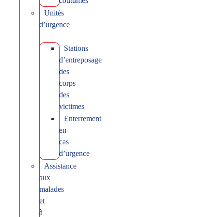
coutumes
Unités
d’urgence
Stations
d’entreposage
des
corps
des
victimes
Enterrement
en
cas
d’urgence
Assistance
aux
malades
et
à