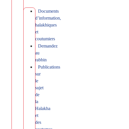
Documents
d’information,
halakhiques
et
coutumiers
Demandez
au
rabbin
Publications
sur
le
sujet
de
la
Halakha
et
des