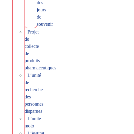
des
jours
de
souvenir
Projet
de
collecte
de
produits
pharmaceutiques
L’unité
de
recherche
des
personnes
disparues
L’unité
moto
L’institut