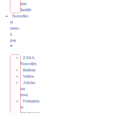
leur
famille
Nouvelles
et
mises
à
jour
ZAKA
Nouvelles
Bulletin
Vidéos
Articles
sur
nous
Formation
et