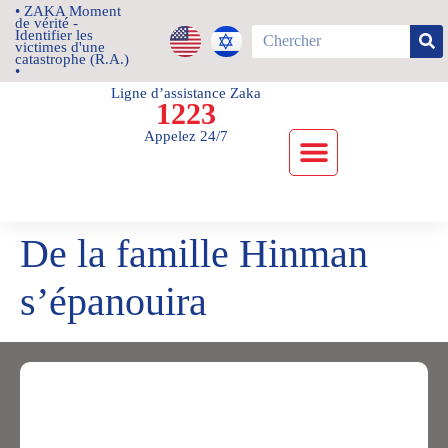
• ZAKA Moment
de vérité -
Identifier les
victimes d'une
catastrophe (R.A.)
•
Ligne d’assistance Zaka
1223
Appelez 24/7
NOS ACTIONS
Nouvelles et mises à jour
Contactez-nous
De la famille Hinman
s’épanouira