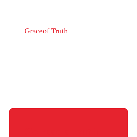
Graceof Truth
The core of the organization's activity is
doing "real kindness", kindness to the dead
who do not expect payment for it. Legions of
volunteers in the various units.
Go read about it