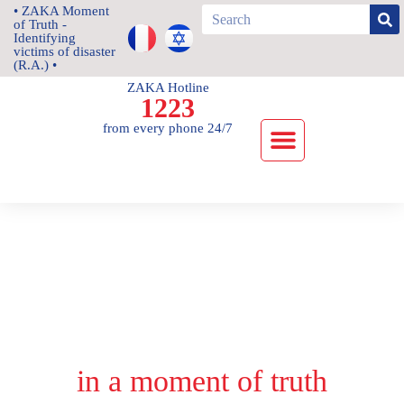
• ZAKA Moment
of Truth -
Identifying
victims of disaster
(R.A.) •
ZAKA Hotline
1223
from every phone 24/7
News and Updates
in a moment of truth